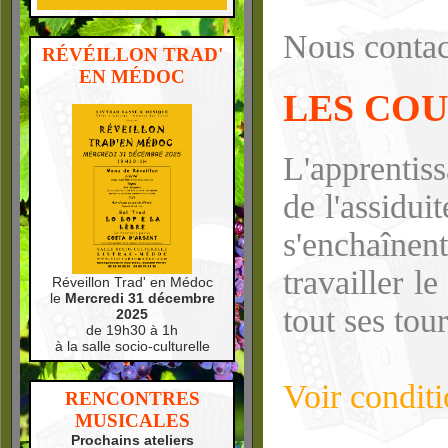
Nous contac
RÉVÉILLON TRAD'
EN MÉDOC
LES CO
L'apprentis
de l'assidui
s'enchaînent
travailler l
Réveillon Trad' en Médoc
le
Mercredi 31 décembre
tout ses tou
2025
de 19h30 à 1h
à la salle socio-culturelle
Voir conditi
RENCONTRES
MUSICALES
Prochains ateliers