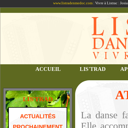
www.listradenmedoc.com
|
Vivre à Listrac
|
Josia
ACCUEIL
LIS'TRAD
AP
A
LIS'TRAD
La danse fa
ACTUALITÉS
Elle accomp
PROCHAINEMENT