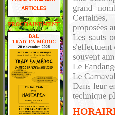
grand nomb
ARTICLES
Certaines,
PROCHAINEMENT
proposées au
Les sauts o
BAL
TRAD' EN MÉDOC
s'effectuent
29 novembre 2025
souvent ann
Le Fandango 
Le Carnaval
Dans leur en
technique pl
HORAIR