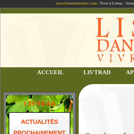
www.listradenmedoc.com
|
Vivre à Listrac
|
Josia
ACCUEIL
LIS'TRAD
AP
LIS'TRAD
ACTUALITÉS
PROCHAINEMENT